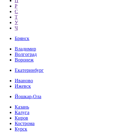
П
Р
С
Т
У
Ч
Брянск
Владимир
Волгоград
Воронеж
Екатеринбург
Иваново
Ижевск
Йошкар-Ола
Казань
Калуга
Киров
Кострома
Курск