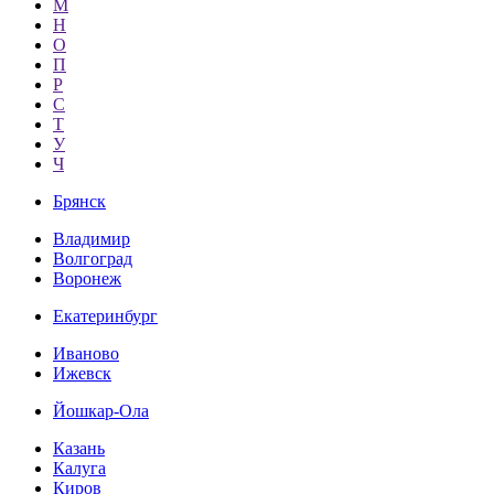
М
Н
О
П
Р
С
Т
У
Ч
Брянск
Владимир
Волгоград
Воронеж
Екатеринбург
Иваново
Ижевск
Йошкар-Ола
Казань
Калуга
Киров