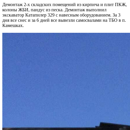
Демонтаж 2-х складских помещений из кирпича и плит ПКЖ,
колоны ЖБИ, пандус из песка. Демонтаж выполнил
экскаватор Катапилер 329 с навесным оборудованием. За 3
дня все снес и за 6 дней все вывезли самосвалами на ТБО в п.
Камешках.