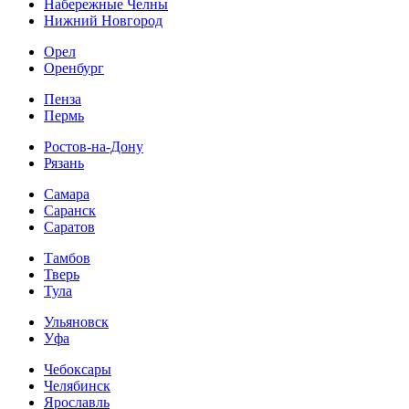
Набережные Челны
Нижний Новгород
Орел
Оренбург
Пенза
Пермь
Ростов-на-Дону
Рязань
Самара
Саранск
Саратов
Тамбов
Тверь
Тула
Ульяновск
Уфа
Чебоксары
Челябинск
Ярославль