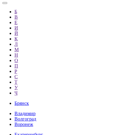
Б
В
Е
И
Й
К
Л
М
Н
О
П
Р
С
Т
У
Ч
Брянск
Владимир
Волгоград
Воронеж
Екатеринбург