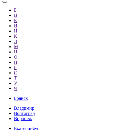
Б
В
Е
И
Й
К
Л
М
Н
О
П
Р
С
Т
У
Ч
Брянск
Владимир
Волгоград
Воронеж
Екатеринбург