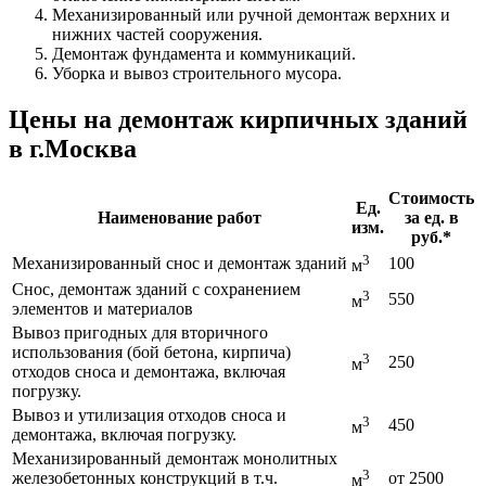
Механизированный или ручной демонтаж верхних и
нижних частей сооружения.
Демонтаж фундамента и коммуникаций.
Уборка и вывоз строительного мусора.
Цены на демонтаж кирпичных зданий
в г.Москва
Стоимость
Ед.
Наименование работ
за ед. в
изм.
руб.*
3
Механизированный снос и демонтаж зданий
100
м
Снос, демонтаж зданий с сохранением
3
550
м
элементов и материалов
Вывоз пригодных для вторичного
использования (бой бетона, кирпича)
3
250
м
отходов сноса и демонтажа, включая
погрузку.
Вывоз и утилизация отходов сноса и
3
450
м
демонтажа, включая погрузку.
Механизированный демонтаж монолитных
3
железобетонных конструкций в т.ч.
от 2500
м