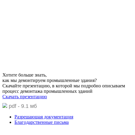
рабочих и инженерных специальностей, прошедшие
необходимое обучение, имеющие сертификаты и допуски к
различным видам работ.
В процессе демонтажа компания использует собственный
парк современной техники, позволяющей произвести работы
в максимально сжатые сроки, эффективно и безопасно. Во
время выполнения всего комплекса работ наша компания
уделяет особое внимание сохранению прилегающих
территорий и объектов, а также бережному отношению к
окружающей среде.
Хотите больше знать,
как мы демонтируем промышленные здания?
Скачайте презентацию,
в которой мы подробно описываем
процесс демонтажа промышленных зданий
Скачать презентацию
pdf - 9.1 мб
Разрешающая документация
Благодарственные письма