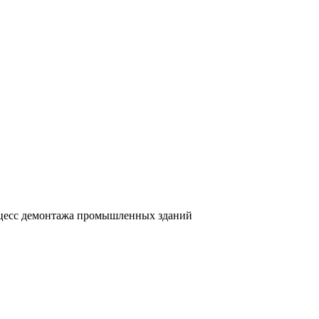
уется на производстве демонтажа зданий, сооружений, метал
специалисты различных рабочих и инженерных специальностей
современной техники, позволяющей произвести работы в максим
обое внимание сохранению прилегающих территорий и объектов,
цесс демонтажа промышленных зданий