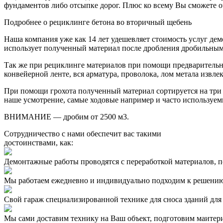
фундаментов либо отсыпке дорог. Плюс ко всему Вы сможете оч
Подробнее о рециклинге бетона во вторичный щебень
Наша компания уже как 14 лет удешевляет стоимость услуг де
использует полученный материал после дробления дробильны
Так же при рециклинге материалов при помощи предварительн
конвейерной ленте, вся арматура, проволока, лом метала извле
При помощи грохота полученный материал сортируется на три
наше усмотрение, самые ходовые например и часто используем
ВНИМАНИЕ — дробим от 2500 м3.
Сотрудничество с нами обеспечит вас такими
достоинствами, как:
Демонтажные работы проводятся с переработкой материалов, 
Мы работаем ежедневно и индивидуально подходим к решению 
Свой гараж специализированной технике для сноса зданий для 
Мы сами доставим технику на Ваш объект, подготовим маитери