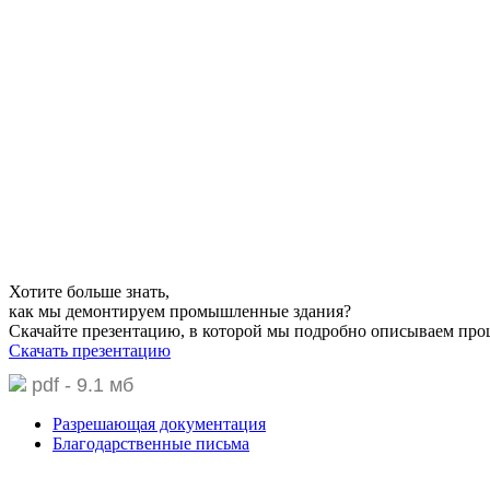
работаем
по всей
россии
Компания «РЕЦИКЛИНГ МАТЕРИАЛОВ» с 2006 года специализир
объема. Коллектив компании составляют квалифицированные 
допуски к различным видам работ.
В процессе демонтажа компания использует собственный парк 
выполнения всего комплекса работ наша компания уделяет ос
Хотите больше знать,
как мы демонтируем промышленные здания?
Скачайте презентацию,
в которой мы подробно описываем про
Скачать презентацию
pdf - 9.1 мб
Разрешающая документация
Благодарственные письма